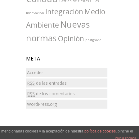
Gestión de riesgos
Guías
Integración
Medio
Innovación
Nuevas
Ambiente
normas
Opinión
postgrado
META
Acceder
RSS
de las entradas
RSS
de los comentarios
WordPress.org
as mencionadas cookies y la aceptación de nuestra
política de cookies
, pinche el
plugin cookies