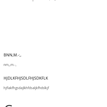
BNN,M.-:,.
nm,,m.-,
HJDLKFHJSDLFHJSDKFLK
hjflakfhgsdajlkhfdsaljkfhdslkjf