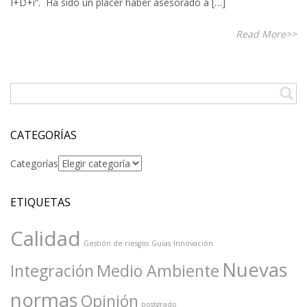
I+D+i”. Ha sido un placer haber asesorado a […]
Read More>>
CATEGORÍAS
Categorías
ETIQUETAS
Calidad
Gestión de riesgos
Guías
Innovación
Nuevas
Integración
Medio Ambiente
normas
Opinión
postgrado