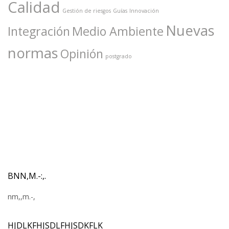
Calidad
Gestión de riesgos
Guías
Innovación
Nuevas
Integración
Medio Ambiente
normas
Opinión
postgrado
BNN,M.-:,.
nm,,m.-,
HJDLKFHJSDLFHJSDKFLK