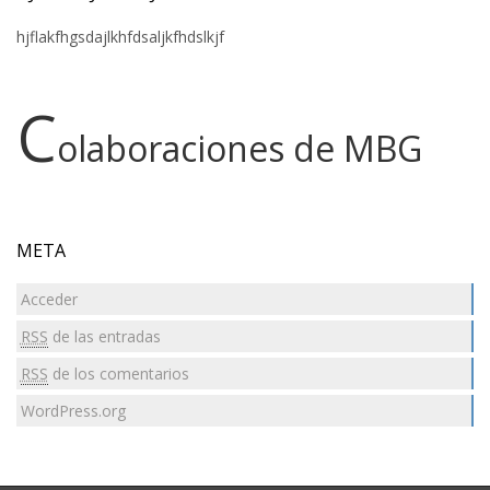
hjflakfhgsdajlkhfdsaljkfhdslkjf
C
olaboraciones de MBG
META
Acceder
RSS
de las entradas
RSS
de los comentarios
WordPress.org