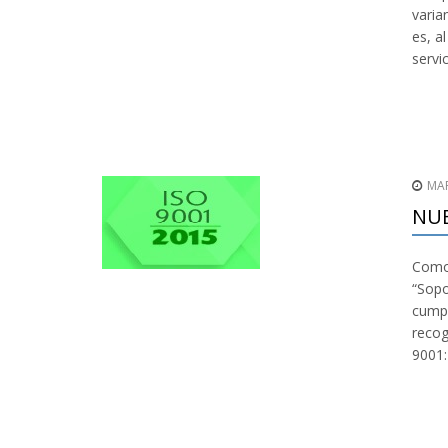
varia
es, a
servi
MAR
NUE
Como 
“Sopo
cumpl
recog
9001: