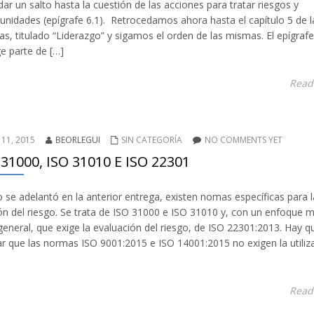
dar un salto hasta la cuestión de las acciones para tratar riesgos y
unidades (epígrafe 6.1). Retrocedamos ahora hasta el capítulo 5 de l
s, titulado “Liderazgo” y sigamos el orden de las mismas. El epígrafe
e parte de […]
Read
 11, 2015
BEORLEGUI
SIN CATEGORÍA
NO COMMENTS YET
 31000, ISO 31010 E ISO 22301
se adelantó en la anterior entrega, existen nomas específicas para l
ón del riesgo. Se trata de ISO 31000 e ISO 31010 y, con un enfoque 
eneral, que exige la evaluación del riesgo, de ISO 22301:2013. Hay q
ar que las normas ISO 9001:2015 e ISO 14001:2015 no exigen la utiliz
Read