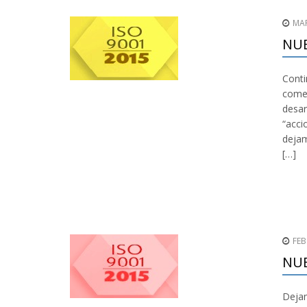
MAR
NUE
Conti
comen
desar
“acci
dejam
[…]
FEB
NUE
Dejam