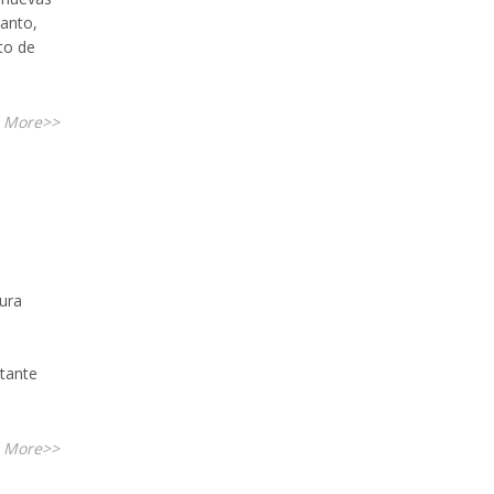
tanto,
xto de
 More>>
tura
tante
 More>>