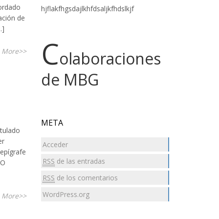
bordado
hjflakfhgsdajlkhfdsaljkfhdslkjf
tación de
…]
C
 More>>
olaboraciones
de MBG
META
itulado
er
Acceder
epígrafe
RSS
de las entradas
SO
RSS
de los comentarios
WordPress.org
 More>>