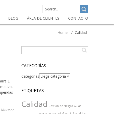
SEARCH
FOR:
BLOG
ÁREA DE CLIENTES
CONTACTO
Home
/
Calidad
CATEGORÍAS
Categorías
arra El
rmativo,
ETIQUETAS
tupendas
Calidad
Gestión de riesgos
Guías
 More>>