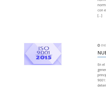
norma
con e
[…]
ENE
NUE
En el
gener
princ
9001:
deten