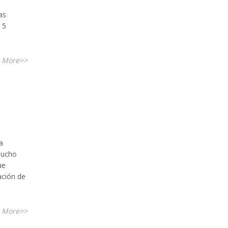
as
 5
 More>>
a
mucho
ue
ación de
 More>>