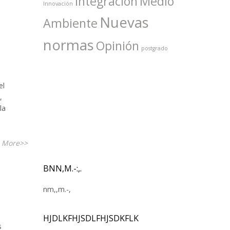
Integración
Medio
Innovación
Nuevas
Ambiente
normas
Opinión
postgrado
el
,
la
 More>>
BNN,M.-:,.
nm,,m.-,
HJDLKFHJSDLFHJSDKFLK
s