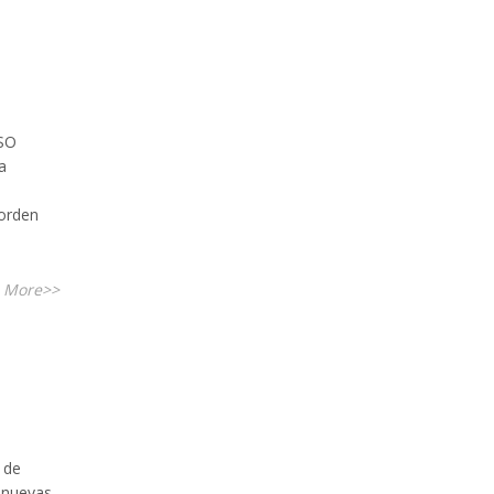
ISO
a
 orden
 More>>
 de
 nuevas