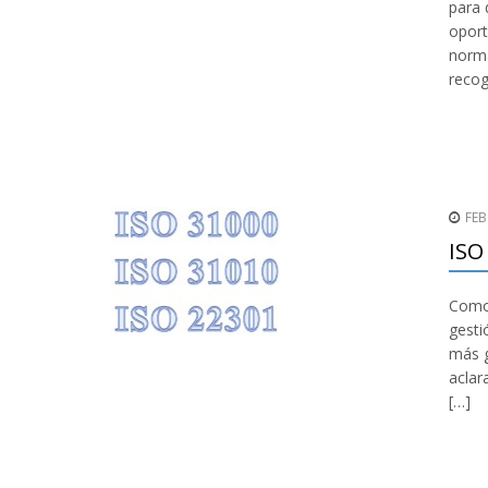
para 
oport
norma
recog
FEB
ISO
Como 
gesti
más g
aclar
[…]