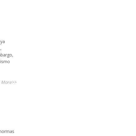
 ya
,
mbargo,
mismo
 More>>
 normas