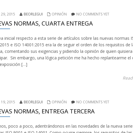
 29, 2015
BEORLEGUI
OPINIÓN
NO COMMENTS YET
EVAS NORMAS, CUARTA ENTREGA
ea inicial respecto a esta serie de artículos sobre las nuevas normas 
2015 e ISO 14001:2015 era la de seguir el orden de los requisitos de l
, comentando sus exigencias y pidiendo la opinión de quien quisiera
cipar. Sin embargo, una lógica petición me ha hecho replantearme el
 exposición […]
Read
 19, 2015
BEORLEGUI
OPINIÓN
NO COMMENTS YET
VAS NORMAS, ENTREGA TERCERA
os, poco a poco, adentrándonos en las novedades de la nueva serie
s ISO 9001 e ISO 14001. Como ocurre siempre, los requisitos de las