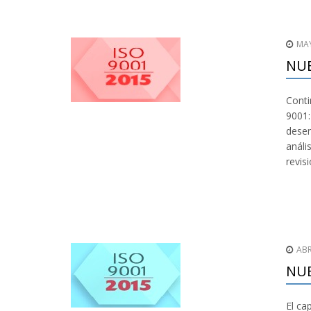
MAY
NUE
Conti
9001:
desem
análi
revis
ABR
NU
El ca