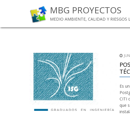
MBG PROYECTOS
MEDIO AMBIENTE, CALIDAD Y RIESGOS
JUN
POS
TÉC
Es un
Postg
CITI 
que s
insta