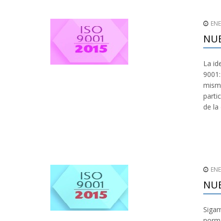
ENE
NU
La id
9001:
misma
parti
de la
ENE
NUE
Sigam
norma