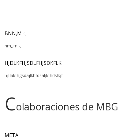
BNN,M.-:,.
nm,,m.-,
HJDLKFHJSDLFHJSDKFLK
hjflakfhgsdajlkhfdsaljkfhdslkjf
C
olaboraciones de MBG
META