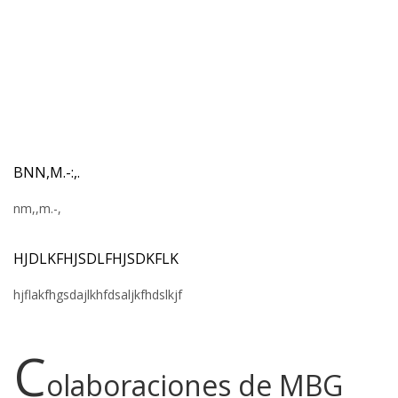
BNN,M.-:,.
nm,,m.-,
HJDLKFHJSDLFHJSDKFLK
hjflakfhgsdajlkhfdsaljkfhdslkjf
C
olaboraciones de MBG